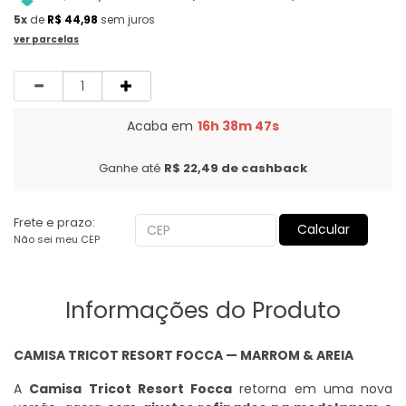
5x
de
R$ 44,98
sem juros
ver parcelas
Quantidade
Acaba em
16h 38m 46s
Ganhe até
R$ 22,49
de cashback
Frete e prazo:
Calcular
Não sei meu CEP
Informações do Produto
CAMISA TRICOT RESORT FOCCA — MARROM & AREIA
A
Camisa Tricot Resort Focca
retorna em uma nova