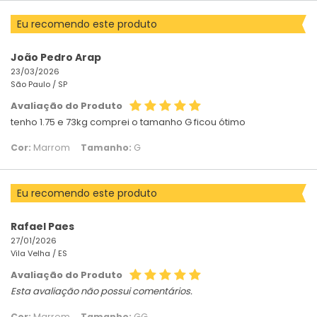
Eu recomendo este produto
João Pedro Arap
23/03/2026
São Paulo /
SP
Avaliação do Produto
tenho 1.75 e 73kg comprei o tamanho G ficou ótimo
Cor:
Marrom
Tamanho:
G
Eu recomendo este produto
Rafael Paes
27/01/2026
Vila Velha /
ES
Avaliação do Produto
Esta avaliação não possui comentários.
Cor:
Marrom
Tamanho:
GG