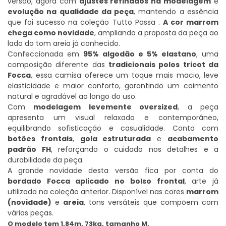
versão, agora com
ajustes refinados na modelagem
e
evolução na qualidade da peça
, mantendo a essência
que foi sucesso na coleção Tutto Passa .
A cor marrom
chega como novidade
, ampliando a proposta da peça ao
lado do tom areia já conhecido.
Confeccionada em
95% algodão e 5% elastano
, uma
composição diferente das
tradicionais polos tricot da
Focca
, essa camisa oferece um toque mais macio, leve
elasticidade e maior conforto, garantindo um caimento
natural e agradável ao longo do uso.
Com
modelagem levemente oversized
, a peça
apresenta um visual relaxado e contemporâneo,
equilibrando sofisticação e casualidade. Conta com
botões frontais
,
gola estruturada
e
acabamento
padrão FH
, reforçando o cuidado nos detalhes e a
durabilidade da peça.
A grande novidade desta versão fica por conta do
bordado Focca aplicado no bolso frontal
, arte já
utilizada na coleção anterior. Disponível nas cores
marrom
(novidade)
e
areia
, tons versáteis que compõem com
várias peças.
O modelo tem
1,84m, 73kg, tamanho M.