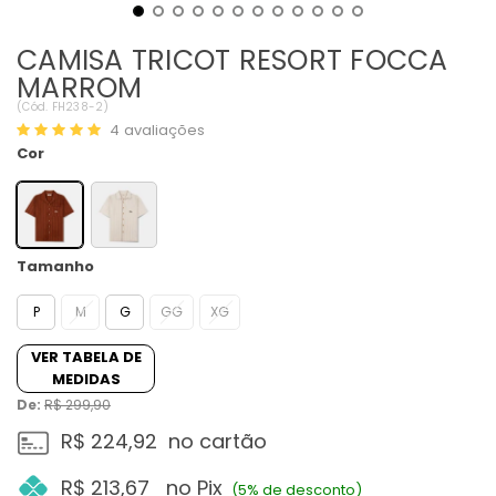
CAMISA TRICOT RESORT FOCCA
MARROM
(
Cód.
FH238-2
)
4
avaliações
Cor
Tamanho
P
M
G
GG
XG
VER TABELA DE
MEDIDAS
De:
R$ 299,90
R$ 224,92
no cartão
R$ 213,67
no Pix
(5% de desconto)