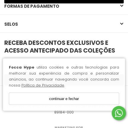
FORMAS DE PAGAMENTO
SELOS
Focca Hype
utiliza cookies e outras tecnologias para
melhorar sua experiência de compra e personalizar
anúncios, ao continuar navegando você concorda com
CADASTRE-SE
nossa
Política de Privacidade
.
continuar e fechar
Focca Hype LTDA / CNPJ: 63.382.427/0001-11
Endereço: Av. Papa João XXIII, 336 Presidente Nereu - SC CEP:
89184-000