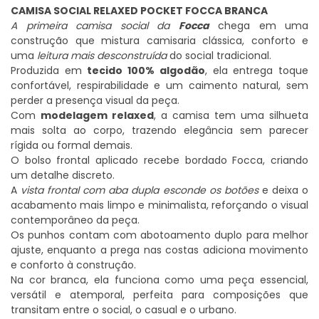
CAMISA SOCIAL RELAXED POCKET FOCCA BRANCA
A primeira camisa social da
Focca
chega em uma
construção que mistura camisaria clássica, conforto e
uma
leitura mais desconstruída
do social tradicional.
Produzida em
tecido 100% algodão
, ela entrega toque
confortável, respirabilidade e um caimento natural, sem
perder a presença visual da peça.
Com
modelagem relaxed
, a camisa tem uma silhueta
mais solta ao corpo, trazendo elegância sem parecer
rígida ou formal demais.
O bolso frontal aplicado recebe bordado Focca, criando
um detalhe discreto.
A
vista frontal com aba dupla esconde os botões
e deixa o
acabamento mais limpo e minimalista, reforçando o visual
contemporâneo da peça.
Os punhos contam com abotoamento duplo para melhor
ajuste, enquanto a prega nas costas adiciona movimento
e conforto à construção.
Na cor branca, ela funciona como uma peça essencial,
versátil e atemporal, perfeita para composições que
transitam entre o social, o casual e o urbano.