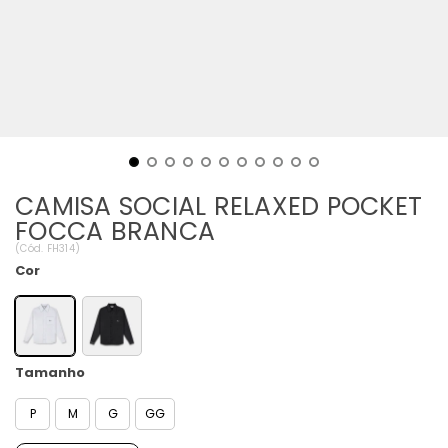
CAMISA SOCIAL RELAXED POCKET
FOCCA BRANCA
(
Cód.
FH314
)
Cor
Tamanho
P
M
G
GG