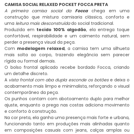
CAMISA SOCIAL RELAXED POCKET FOCCA PRETA
A primeira camisa social da
Focca
chega em uma
construção que mistura camisaria clássica, conforto e
uma
leitura mais desconstruída
do social tradicional.
Produzida em
tecido 100% algodão
, ela entrega toque
confortável, respirabilidade e um caimento natural, sem
perder a presença visual da peça.
Com
modelagem relaxed
, a camisa tem uma silhueta
mais solta ao corpo, trazendo elegância sem parecer
rígida ou formal demais.
O bolso frontal aplicado recebe bordado Focca, criando
um detalhe discreto.
A
vista frontal com aba dupla esconde os botões
e deixa o
acabamento mais limpo e minimalista, reforçando o visual
contemporâneo da peça.
Os punhos contam com abotoamento duplo para melhor
ajuste, enquanto a prega nas costas adiciona movimento
e conforto à construção.
Na cor preta, ela ganha uma presença mais forte e urbana,
funcionando tanto em produções mais alinhadas quanto
em composições casuais com jeans, calças amplas ou