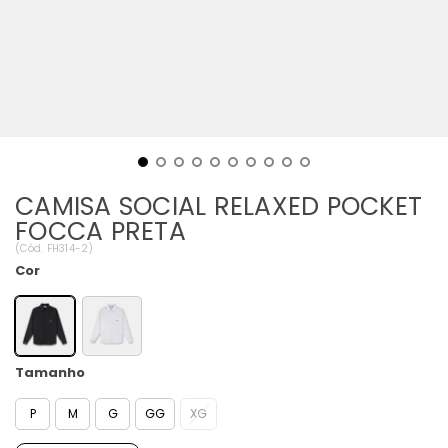
CAMISA SOCIAL RELAXED POCKET
FOCCA PRETA
(
Cód.
FH314-2
)
Cor
Tamanho
P
M
G
GG
XG