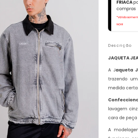
FRIACA
p
compras
*Válido soment
NOIR
Descrição
JAQUETA JE
A J
aqueta 
trazendo uma
medida certa
Confeccion
lavagem cinz
cara de peça 
A modelagem