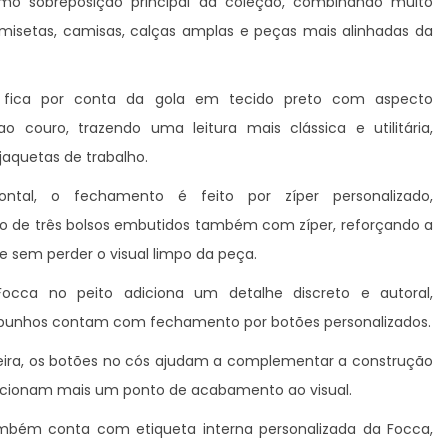
mo sobreposição principal da coleção, combinando muito
setas, camisas, calças amplas e peças mais alinhadas da
 fica por conta da gola em tecido preto com aspecto
o couro, trazendo uma leitura mais clássica e utilitária,
 jaquetas de trabalho.
ontal, o fechamento é feito por zíper personalizado,
de três bolsos embutidos também com zíper, reforçando a
e sem perder o visual limpo da peça.
occa no peito adiciona um detalhe discreto e autoral,
punhos contam com fechamento por botões personalizados.
seira, os botões no cós ajudam a complementar a construção
icionam mais um ponto de acabamento ao visual.
mbém conta com etiqueta interna personalizada da Focca,