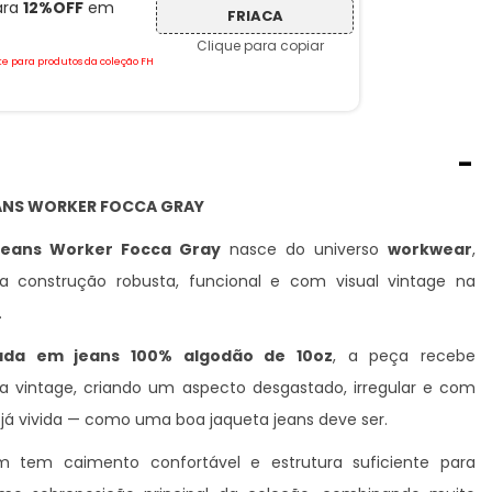
ara
12%OFF
em
FRIACA
Clique para copiar
e para produtos da coleção FH
-
ANS WORKER FOCCA GRAY
Jeans Worker Focca Gray
nasce do universo
workwear
,
 construção robusta, funcional e com visual vintage na
.
ada em jeans 100% algodão de 10oz
, a peça recebe
a vintage, criando um aspecto desgastado, irregular e com
já vivida — como uma boa jaqueta jeans deve ser.
 tem caimento confortável e estrutura suficiente para