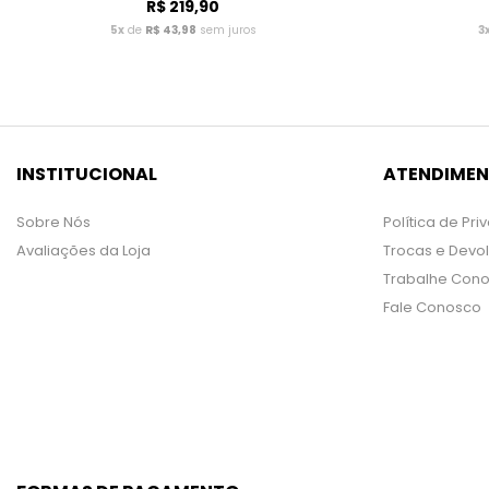
R$ 219,90
5x
de
R$ 43,98
sem juros
3
INSTITUCIONAL
ATENDIME
Sobre Nós
Política de Pr
Avaliações da Loja
Trocas e Devo
Trabalhe Con
Fale Conosco