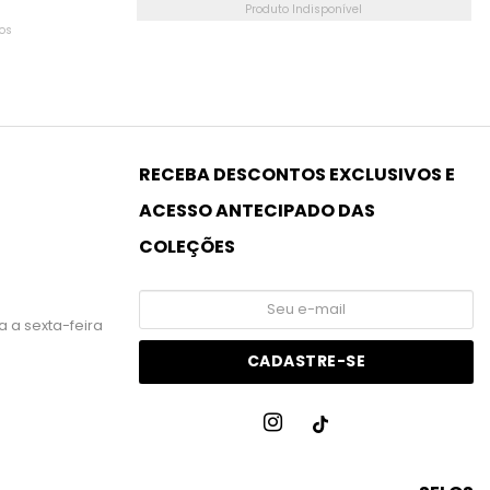
Produto Indisponível
os
 a sexta-feira
CADASTRE-SE