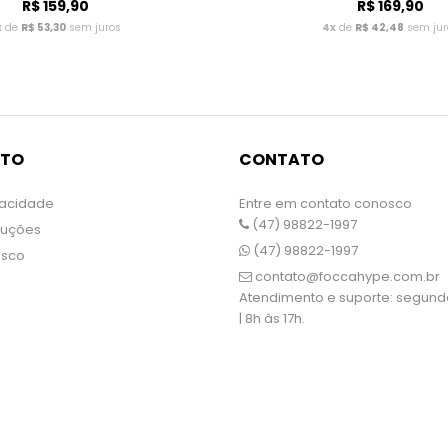
R$ 159,90
R$ 169,90
x
de
R$ 53,30
sem juros
4x
de
R$ 42,48
sem jur
NTO
CONTATO
ivacidade
Entre em contato conosco
(47) 98822-1997
luções
(47) 98822-1997
osco
contato@foccahype.com.br
Atendimento e suporte: segunda
| 8h às 17h.