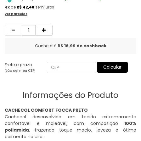
4x
de
R$ 42,48
sem juros
ver parcelas
Quantidade
Ganhe até
R$ 16,99
de cashback
Frete e prazo:
Calcular
Não sei meu CEP
Informações do Produto
CACHECOL COMFORT FOCCA PRETO
Cachecol desenvolvido em tecido extremamente
confortável e maleável, com composição
100%
poliamida
, trazendo toque macio, leveza e ótimo
caimento no uso.