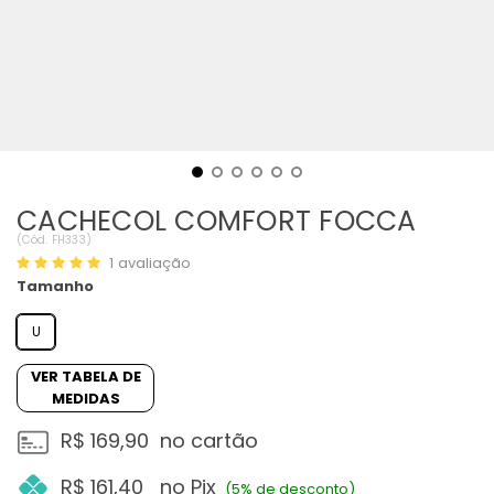
CACHECOL COMFORT FOCCA
(
Cód.
FH333
)
1
avaliação
Tamanho
U
VER TABELA DE
MEDIDAS
R$ 169,90
no cartão
R$ 161,40
no Pix
(5% de desconto)