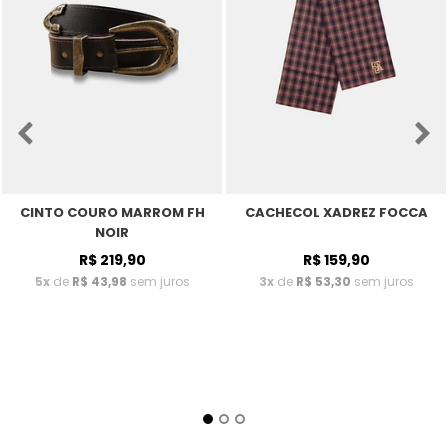
CINTO COURO MARROM FH
CACHECOL XADREZ FOCCA
NOIR
R$ 219,90
R$ 159,90
5x
de
R$ 43,98
sem juros
3x
de
R$ 53,30
sem juros