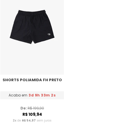
SHORTS POLIAMIDA FH PRETO
Acaba em
3d 9h 33m 2s
De: 
R$ 199,90
R$ 109,94
2x
de
R$ 54,97
sem juros