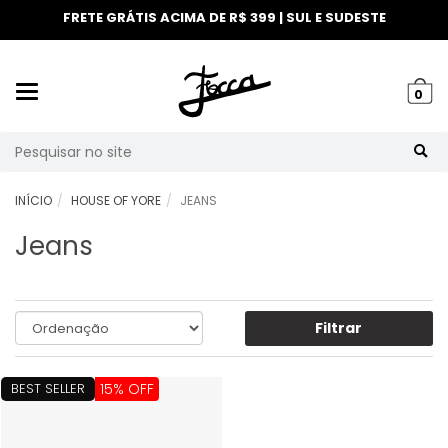
FRETE GRÁTIS ACIMA DE R$ 399 | SUL E SUDESTE
Mudar
0
navegação
Busca
INÍCIO
HOUSE OF YORE
JEANS
Jeans
Filtrar
BEST SELLER
15% OFF