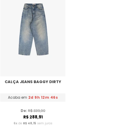
CALÇA JEANS BAGGY DIRTY
Acaba em
2d 9h 12m 46s
De: 
R$ 339,90
R$ 288,91
6x
de
R$ 48,15
sem juros