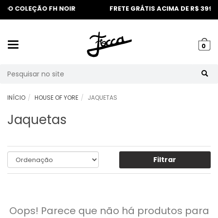
LEÇÃO FH NOIR
FRETE GRÁTIS ACIMA DE R$ 399 | SUL E S
Mudar
0
navegação
Busca
INÍCIO
HOUSE OF YORE
JAQUETAS
Jaquetas
Filtrar
Oops! Parece que não há produtos para