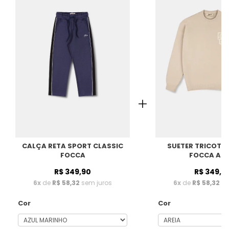
SUETER TRICOT 
CALÇA RETA SPORT CLASSIC
FOCCA ARE
FOCCA
R$ 349,9
R$ 349,90
6x
de
R$ 58,32
se
6x
de
R$ 58,32
sem juros
Cor
Cor