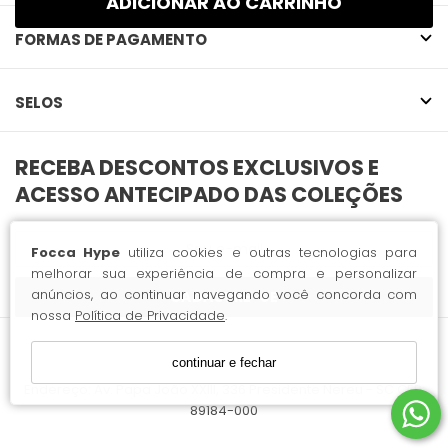
FORMAS DE PAGAMENTO
SELOS
Focca Hype
utiliza cookies e outras tecnologias para
melhorar sua experiência de compra e personalizar
anúncios, ao continuar navegando você concorda com
CADASTRE-SE
nossa
Política de Privacidade
.
continuar e fechar
Focca Hype LTDA / CNPJ: 63.382.427/0001-11
Endereço: Av. Papa João XXIII, 336 Presidente Nereu - SC CEP:
89184-000