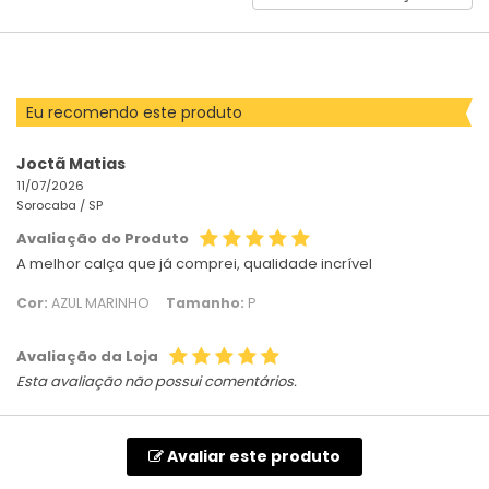
AVALIAÇÕES
POR
Eu recomendo este produto
Joctã Matias
11/07/2026
Sorocaba /
SP
Avaliação do Produto
A melhor calça que já comprei, qualidade incrível
Cor:
AZUL MARINHO
Tamanho:
P
Avaliação da Loja
Esta avaliação não possui comentários.
Avaliar este produto