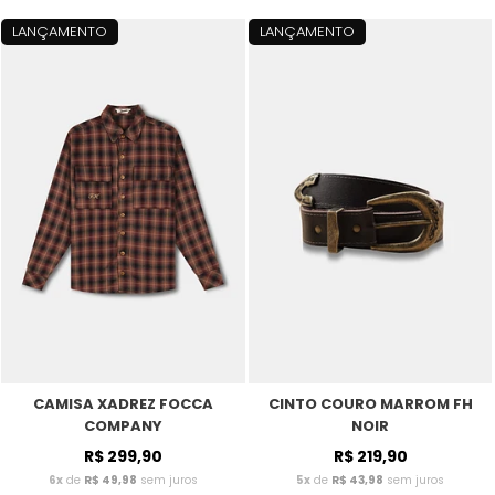
LANÇAMENTO
LANÇAMENTO
CAMISA XADREZ FOCCA
CINTO COURO MARROM FH
COMPANY
NOIR
R$ 299,90
R$ 219,90
6x
de
R$ 49,98
sem juros
5x
de
R$ 43,98
sem juros