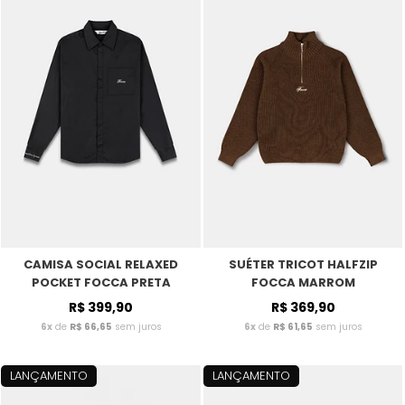
CAMISA SOCIAL RELAXED
SUÉTER TRICOT HALFZIP
POCKET FOCCA PRETA
FOCCA MARROM
R$ 399,90
R$ 369,90
6x
de
R$ 66,65
sem juros
6x
de
R$ 61,65
sem juros
LANÇAMENTO
LANÇAMENTO