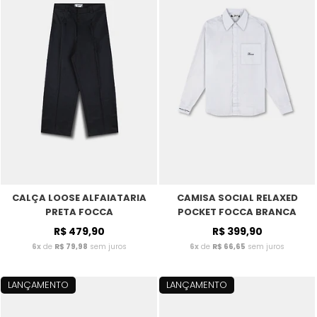
CALÇA LOOSE ALFAIATARIA
CAMISA SOCIAL RELAXED
PRETA FOCCA
POCKET FOCCA BRANCA
R$ 479,90
R$ 399,90
6x
de
R$ 79,98
sem juros
6x
de
R$ 66,65
sem juros
LANÇAMENTO
LANÇAMENTO