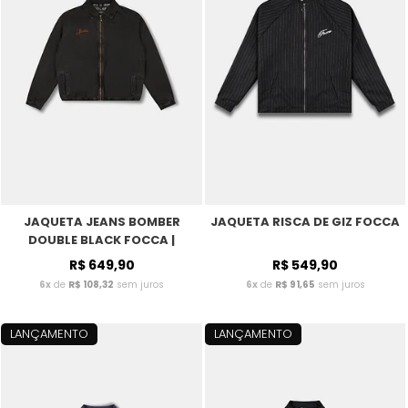
JAQUETA JEANS BOMBER
JAQUETA RISCA DE GIZ FOCCA
DOUBLE BLACK FOCCA |
EDIÇÃO ESPECIAL
R$ 649,90
R$ 549,90
6x
de
R$ 108,32
sem juros
6x
de
R$ 91,65
sem juros
LANÇAMENTO
LANÇAMENTO