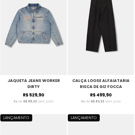
JAQUETA JEANS WORKER
CALÇA LOOSE ALFAIATARIA
DIRTY
RISCA DE GIZ FOCCA
R$ 529,90
R$ 499,90
6x
de
R$ 88,32
sem juros
6x
de
R$ 83,32
sem juros
LANÇAMENTO
LANÇAMENTO