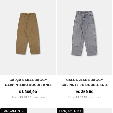
CALÇA SARJA BAGGY
CALCA JEANS BAGGY
CARPINTEIRO DOUBLE KNEE
CARPINTEIRO DOUBLE KNEE
FERRUGEM
GRAY
R$ 359,90
R$ 359,90
6x
de
R$ 59,98
sem juros
6x
de
R$ 59,98
sem juros
LANÇAMENTO
LANÇAMENTO