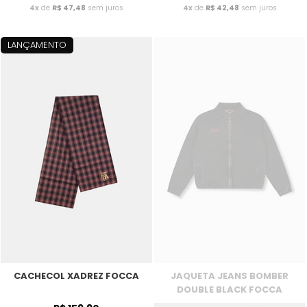
4x
de
R$ 47,48
sem juros
4x
de
R$ 42,48
sem juros
LANÇAMENTO
CACHECOL XADREZ FOCCA
JAQUETA JEANS BOMBER
DOUBLE BLACK FOCCA