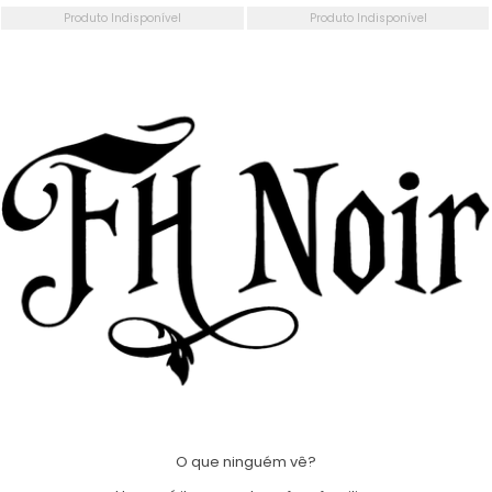
EDIÇÃO ESPECIAL
Produto Indisponível
Produto Indisponível
O que ninguém vê?