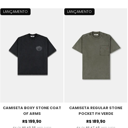
LANÇAMENTO
LANÇAMENTO
CAMISETA BOXY STONE COAT
CAMISETA REGULAR STONE
OF ARMS
POCKET FH VERDE
R$ 199,90
R$ 189,90
4x
de
R$ 49,98
sem juros
4x
de
R$ 47,48
sem juros