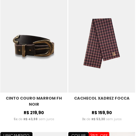
CINTO COURO MARROM FH
CACHECOL XADREZ FOCCA
NOIR
R$ 219,90
R$ 159,90
5x
de
R$ 43,98
sem juros
3x
de
R$ 53,30
sem juros
LANÇAMENTO
COLLAB
35% OFF