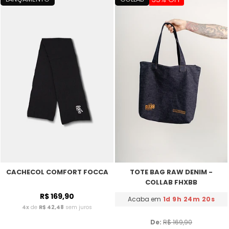
CACHECOL COMFORT FOCCA
TOTE BAG RAW DENIM -
COLLAB FHXBB
R$ 169,90
Acaba em
1d 9h 24m 20s
4x
de
R$ 42,48
sem juros
De: 
R$ 169,90