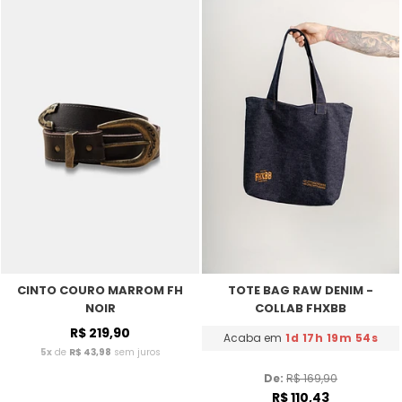
CINTO COURO MARROM FH
TOTE BAG RAW DENIM -
NOIR
COLLAB FHXBB
R$ 219,90
Acaba em
1d 17h 19m 54s
5x
de
R$ 43,98
sem juros
De: 
R$ 169,90
R$ 110,43